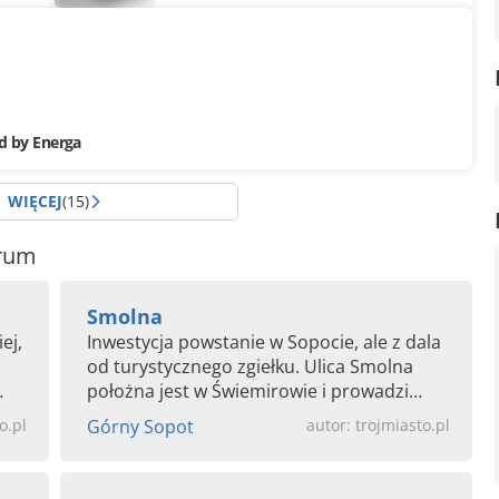
d by Energa
WIĘCEJ
(15)
orum
Smolna
ej,
Inwestycja powstanie w Sopocie, ale z dala
od turystycznego zgiełku. Ulica Smolna
położna jest w Świemirowie i prowadzi
wprost do lasów...
o.pl
Górny Sopot
autor: trojmiasto.pl