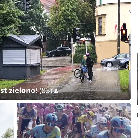
st zielono!
(83)