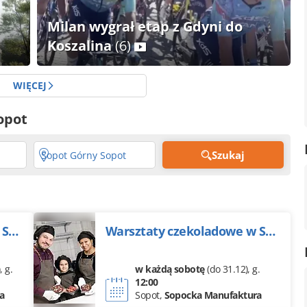
Milan wygrał etap z Gdyni do
Koszalina
(6)
WIĘCEJ
opot
Szukaj
Sopot Górny Sopot
Warsztaty czekoladowe w Sopocie - zrób własną tabliczkę w prawdziwej manufakturze
Warsztaty czekoladowe w Sopocie - zrób własną tabliczkę w prawdziwej manufakturze
),
g.
w każdą sobotę
(do 31.12),
g.
12:00
a
Sopot,
Sopocka Manufaktura