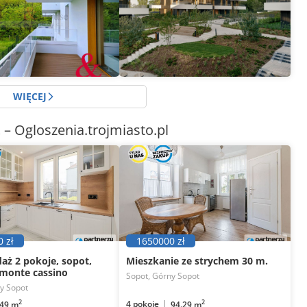
ie
3 pokoje
65
m
Mieszkanie
3 pokoje
69
m
2
2
WIĘCEJ
t
– Ogloszenia.trojmiasto.pl
 zł
1650000 zł
aż 2 pokoje, sopot,
Mieszkanie ze strychem 30 m.
monte cassino
Sopot, Górny Sopot
y Sopot
2
2
4 pokoje
49 m
94.29 m