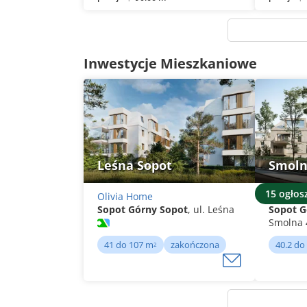
Inwestycje Mieszkaniowe
Leśna Sopot
Smoln
15 ogłos
Olivia Home
Elfeko In
Sopot Górny Sopot
, ul. Leśna
Sopot G
Smolna
41 do 107 m
zakończona
40.2 do
2