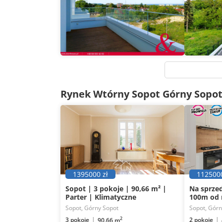
Mieszkanie
3 pokoje
67
m
Mieszkan
2
Rynek Wtórny Sopot Górny Sopo
1395000 zł
1125000
Sopot | 3 pokoje | 90,66 m² |
Na sprzed
Parter | Klimatyczne
100m od 
Sopot, Górny Sopot
Sopot, Górn
2
3 pokoje
2 pokoje
90.66 m