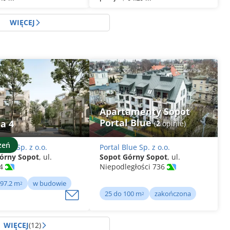
WIĘCEJ
Apartamenty Sopot
Portal Blue
a 4
(
2
opinie)
zeń
vest Sp. z o.o.
Portal Blue Sp. z o.o.
órny Sopot
, ul.
Sopot Górny Sopot
, ul.
 4
Niepodległości 736
 97.2 m
w budowie
2
25 do 100 m
zakończona
2
WIĘCEJ
(12)