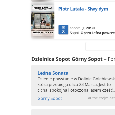
Piotr Latała - Siwy dym
SIE
sobota
,
g.
20:30
8
Sopot,
Opera Leśna powere
Dzielnica Sopot Górny Sopot
– F
Leśna Sonata
Osiedle powstanie w Dolinie Gołębiewski
którą przebiega ulica 23 Marca. Jest to
cicha, spokojna i otoczona lasem część
Sopotu. Niedaleko stąd na...
Górny Sopot
autor: trojmiast