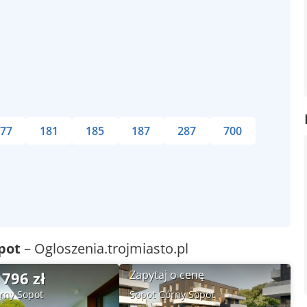
77
181
185
187
287
700
pot
– Ogloszenia.trojmiasto.pl
Zapytaj o cenę
 796 zł
rny Sopot
Sopot Górny Sopot