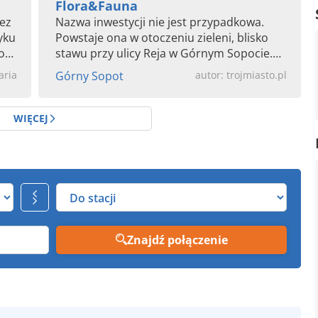
Flora&Fauna
ez
Nazwa inwestycji nie jest przypadkowa.
Powstaje ona w otoczeniu zieleni, blisko
o
stawu przy ulicy Reja w Górnym Sopocie.
Staw otoczony jest...
aria
Górny Sopot
autor: trojmiasto.pl
WIĘCEJ
Znajdź połączenie