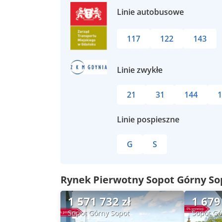
Linie autobusowe
117
122
143
Linie zwykłe
21
31
144
1
Linie pospieszne
G
S
Rynek Pierwotny Sopot Górny So
1 571 732 zł
1 679
Sopot Górny Sopot
Sopot Gó