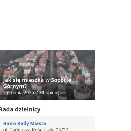
Jak się mieszka w Sopocie
Górnym?
7 grudnia 2025
(
133
opinie)
Rada dzielnicy
Biuro Rady Miasta
ul. Tadeusza Kościuszki 25/27